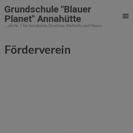
Zum
Grundschule "Blauer
Inhalt
Planet" Annahütte
springen
… die Nr. 1 für Annahütte, Drochow, Klettwitz und Meuro
(Enter
drücken)
Förderverein