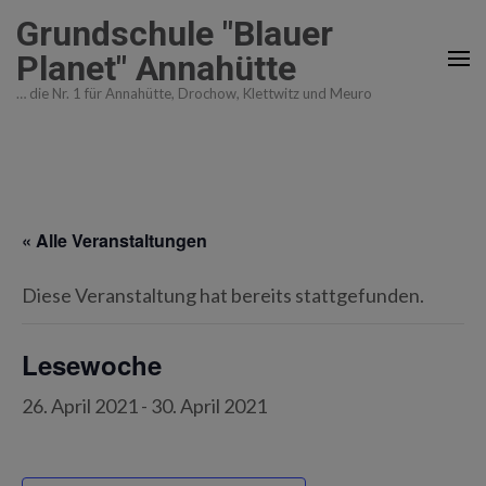
Zum
Grundschule "Blauer
Inhalt
Planet" Annahütte
springen
… die Nr. 1 für Annahütte, Drochow, Klettwitz und Meuro
(Enter
drücken)
« Alle Veranstaltungen
Diese Veranstaltung hat bereits stattgefunden.
Lesewoche
26. April 2021
-
30. April 2021