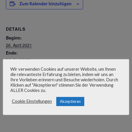
Zum Kalender hinzufügen
DETAILS
Beginn:
26. April 2021
Ende:
30. April 2021
Veranstaltungskategorie:
Wir verwenden Cookies auf unserer Website, um Ihnen
die relevanteste Erfahrung zu bieten, indem wir uns an
Schule
Ihre Vorlieben erinnern und Besuche wiederholen. Durch
Klicken auf "Akzeptieren" stimmen Sie der Verwendung
ALLER Cookies zu.
Cookie Einstellungen
Akzeptieren