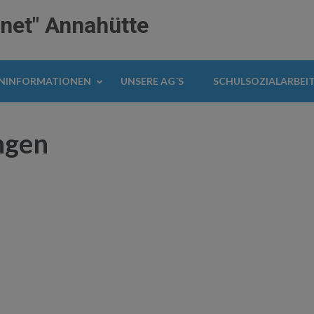
anet" Annahütte
RNINFORMATIONEN
UNSERE AG´S
SCHULSOZIALARBEI
ngen