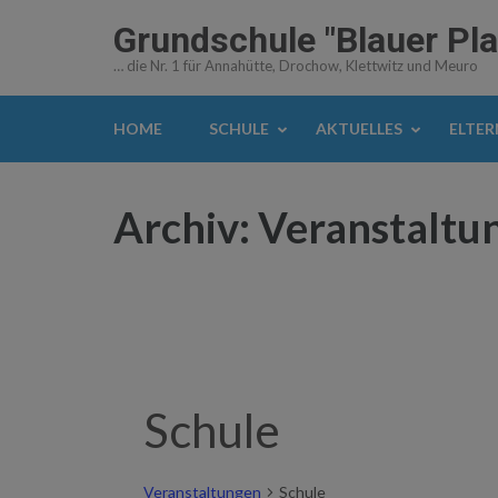
Zum
Grundschule "Blauer Pl
Inhalt
… die Nr. 1 für Annahütte, Drochow, Klettwitz und Meuro
springen
(Enter
HOME
SCHULE
AKTUELLES
ELTE
drücken)
Archiv:
Veranstaltu
Schule
Veranstaltungen
Schule