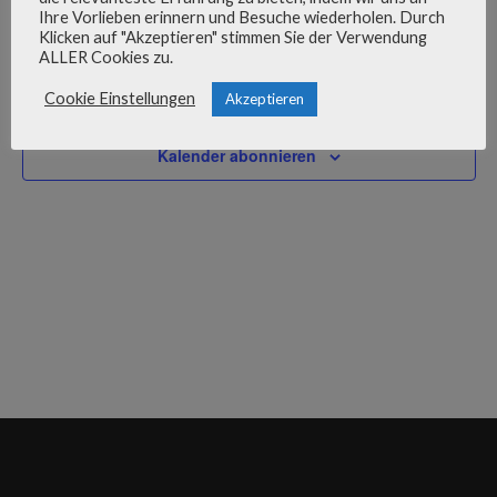
31.10.2024
Verans
Ver
Suche
31.
Ihre Vorlieben erinnern und Besuche wiederholen. Durch
Tag
Klicken auf "Akzeptieren" stimmen Sie der Verwendung
Datum
Ans
Suche
ALLER Cookies zu.
Oktober
wählen.
Nav
Vorheriger Tag
Nächster Tag
und
Cookie Einstellungen
Akzeptieren
2024
Ansich
Kalender abonnieren
Naviga